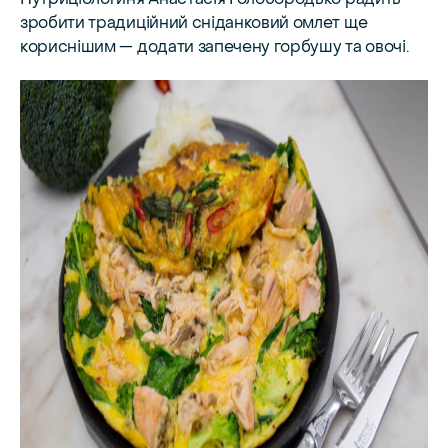
Нутриціологиня Анастасія Голобородько радить
зробити традиційний сніданковий омлет ще
кориснішим — додати запечену горбушу та овочі.