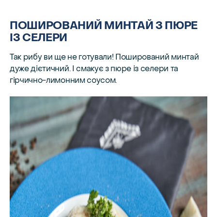
ПОШИРОВАНИЙ МИНТАЙ З ПЮРЕ
ІЗ СЕЛЕРИ
Так рибу ви ще не готували! Поширований минтай
дуже дієтичний. І смакує з пюре із селери та
гірчично-лимонним соусом.