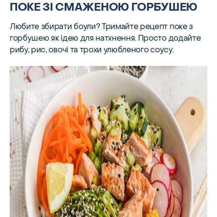
ПОКЕ ЗІ СМАЖЕНОЮ ГОРБУШЕЮ
Любите збирати боули? Тримайте рецепт поке з
горбушею як ідею для натхнення. Просто додайте
рибу, рис, овочі та трохи улюбленого соусу.